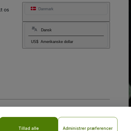
t os
Danmark
Dansk
US$
Amerikanske dollar
Tillad alle
Administrer præferencer