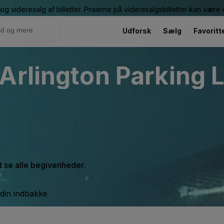
g videresalg af billetter. Priserne på videresalgsbilletter kan vær
Udforsk
Sælg
Favoritt
Arlington Parking L
at se alle begivenheder.
 din indbakke