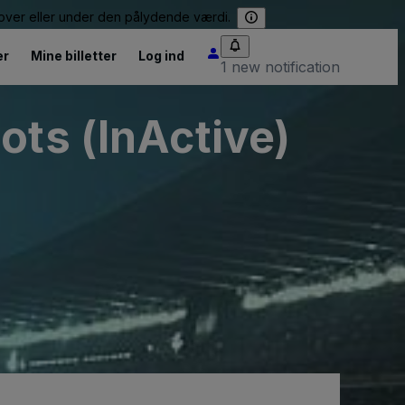
e over eller under den pålydende værdi.
er
Mine billetter
Log ind
1 new notification
ots (InActive)