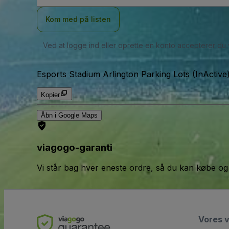
Kom med på listen
Ved at logge ind eller oprette en konto accepterer du
Esports Stadium Arlington Parking Lots (InActive
Kopier
Åbn i Google Maps
viagogo-garanti
Vi står bag hver eneste ordre, så du kan købe og
Vores 