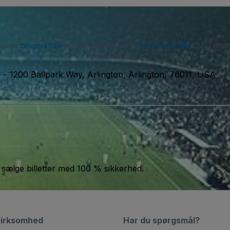
 vores
brugeraftale
og anerkender vores
privatlivspolitik
. Du vil mu
framelde dig.
)
-
1200 Ballpark Way, Arlington, Arlington, 76011, USA
 sælge billetter med 100 % sikkerhed.
virksomhed
Har du spørgsmål?