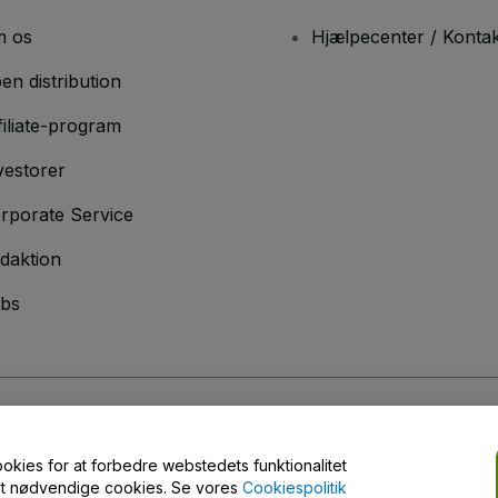
 os
Hjælpecenter / Kontak
en distribution
filiate-program
vestorer
rporate Service
daktion
bs
er
og
Privatlivspolitik
og
Cookiepolitik
og
Privatlivspolitik for mobil
ookies for at forbedre webstedets funktionalitet
engt nødvendige cookies. Se vores
Cookiespolitik