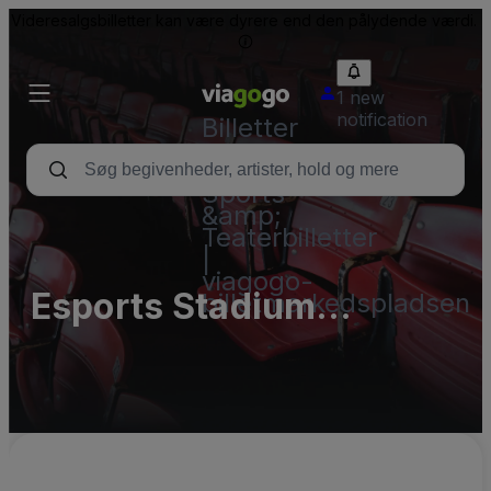
Videresalgsbilletter kan være dyrere end den pålydende værdi.
1 new
notification
Billetter
-
Koncert-,
Sports-
&amp;
Teaterbilletter
|
viagogo-
Esports Stadium
billetmarkedspladsen
Arlington Parking Lots
(InActive)