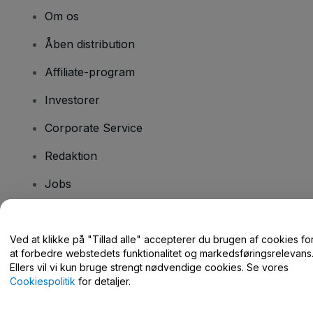
Om os
Åben distribution
Affiliate-program
Investorer
Corporate Service
Redaktion
Jobs
Har du spørgsmål?
Ved at klikke på "Tillad alle" accepterer du brugen af cookies fo
at forbedre webstedets funktionalitet og markedsføringsrelevans
Hjælpecenter / Kontakt os
Ellers vil vi kun bruge strengt nødvendige cookies. Se vores
Cookiespolitik
for detaljer.