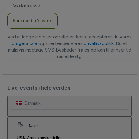
Email-
adresse
Kom med på listen
Ved at logge ind eller oprette en konto accepterer du vores
brugeraftale
og anerkender vores
privatlivspolitik
. Du vil
muligvis modtage SMS-beskeder fra os og kan til enhver tid
framelde dig.
Live-events i hele verden
Danmark
Dansk
US$
Amerikanske dollar