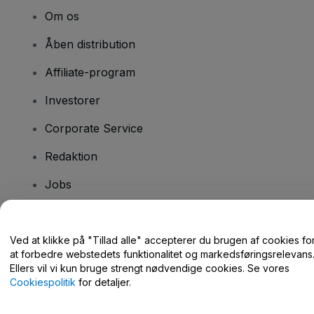
Om os
Åben distribution
Affiliate-program
Investorer
Corporate Service
Redaktion
Jobs
Har du spørgsmål?
Ved at klikke på "Tillad alle" accepterer du brugen af cookies fo
at forbedre webstedets funktionalitet og markedsføringsrelevans
Hjælpecenter / Kontakt os
Ellers vil vi kun bruge strengt nødvendige cookies. Se vores
Cookiespolitik
for detaljer.