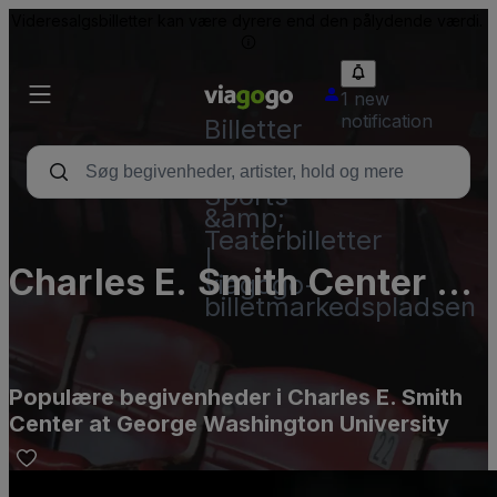
Videresalgsbilletter kan være dyrere end den pålydende værdi.
1 new
notification
Billetter
-
Koncert-,
Sports-
&amp;
Teaterbilletter
|
Charles E. Smith Center at
viagogo-
billetmarkedspladsen
George Washington
University
Populære begivenheder i Charles E. Smith
Center at George Washington University