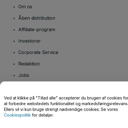
Om os
Åben distribution
Affiliate-program
Investorer
Corporate Service
Redaktion
Jobs
Har du spørgsmål?
Ved at klikke på "Tillad alle" accepterer du brugen af cookies fo
at forbedre webstedets funktionalitet og markedsføringsrelevans
Hjælpecenter / Kontakt os
Ellers vil vi kun bruge strengt nødvendige cookies. Se vores
Cookiespolitik
for detaljer.