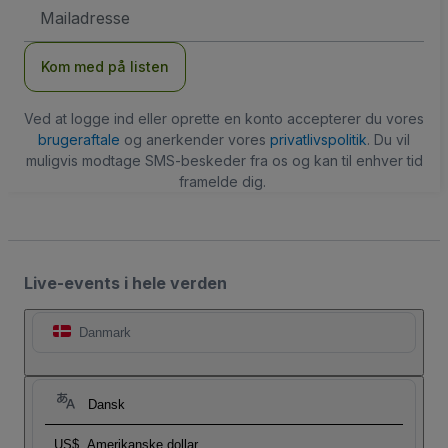
Email-
adresse
Kom med på listen
Ved at logge ind eller oprette en konto accepterer du vores
brugeraftale
og anerkender vores
privatlivspolitik
. Du vil
muligvis modtage SMS-beskeder fra os og kan til enhver tid
framelde dig.
Live-events i hele verden
Danmark
Dansk
US$
Amerikanske dollar