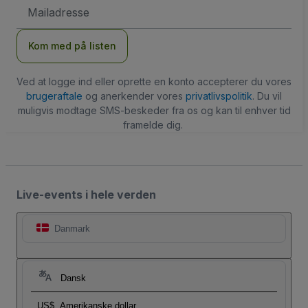
Email-
adresse
Kom med på listen
Ved at logge ind eller oprette en konto accepterer du vores
brugeraftale
og anerkender vores
privatlivspolitik
. Du vil
muligvis modtage SMS-beskeder fra os og kan til enhver tid
framelde dig.
Live-events i hele verden
Danmark
Dansk
US$
Amerikanske dollar