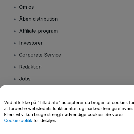
Om os
Åben distribution
Affiliate-program
Investorer
Corporate Service
Redaktion
Jobs
Har du spørgsmål?
Ved at klikke på "Tillad alle" accepterer du brugen af cookies fo
at forbedre webstedets funktionalitet og markedsføringsrelevans
Hjælpecenter / Kontakt os
Ellers vil vi kun bruge strengt nødvendige cookies. Se vores
Cookiespolitik
for detaljer.