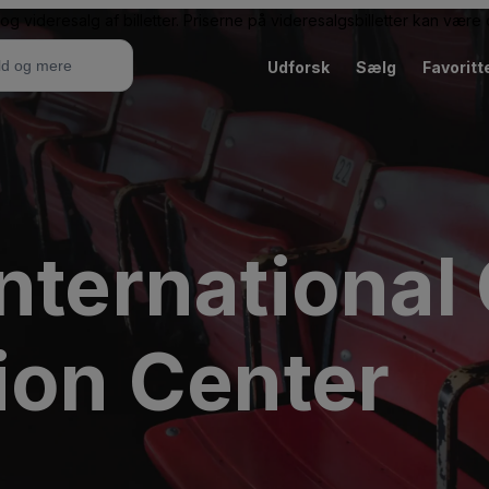
g videresalg af billetter. Priserne på videresalgsbilletter kan vær
Udforsk
Sælg
Favoritt
International
ion Center