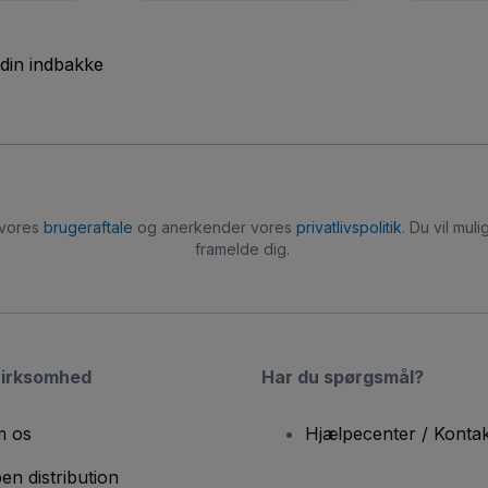
 din indbakke
 vores
brugeraftale
og anerkender vores
privatlivspolitik
. Du vil mu
framelde dig.
virksomhed
Har du spørgsmål?
 os
Hjælpecenter / Kontak
en distribution