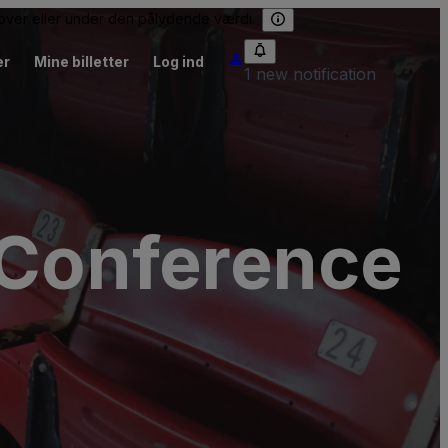
e over eller under den pålydende værdi.
er
Mine billetter
Log ind
1 new notification
 Conference