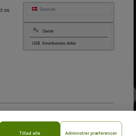
t os
Danmark
Dansk
US$
Amerikanske dollar
Tillad alle
Administrer præferencer