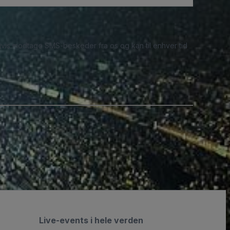
ligvis modtage SMS-beskeder fra os og kan til enhver tid
Live-events i hele verden