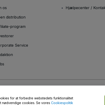
 os
Hjælpecenter / Kontak
en distribution
filiate-program
vestorer
rporate Service
daktion
bs
er
og
Privatlivspolitik
og
Cookiepolitik
og
Privatlivspolitik for mobil
ookies for at forbedre webstedets funktionalitet
engt nødvendige cookies. Se vores
Cookiespolitik