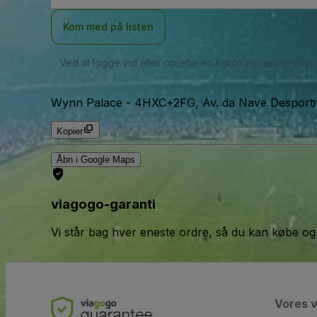
Kom med på listen
Ved at logge ind eller oprette en konto accepterer du
Wynn Palace
-
4HXC+2FG, Av. da Nave Desport
Kopier
Åbn i Google Maps
viagogo-garanti
Vi står bag hver eneste ordre, så du kan købe og
Vores 