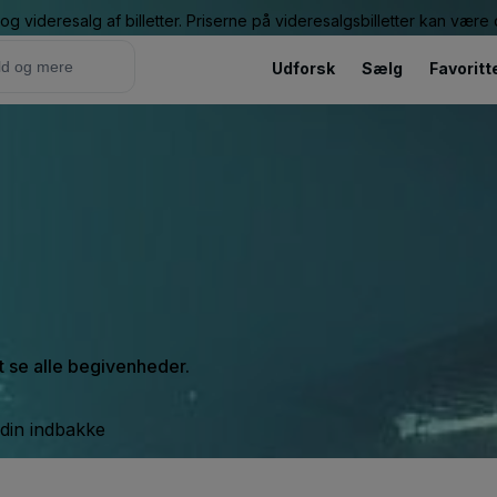
g videresalg af billetter. Priserne på videresalgsbilletter kan vær
Udforsk
Sælg
Favoritt
at se alle begivenheder.
 din indbakke