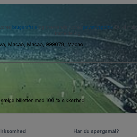
 vores
brugeraftale
og anerkender vores
privatlivspolitik
. Du vil mu
framelde dig.
iva, Macao, Macao, 999078, Macao
 sælge billetter med 100 % sikkerhed.
virksomhed
Har du spørgsmål?