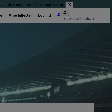
e over eller under den pålydende værdi.
er
Mine billetter
Log ind
1 new notification