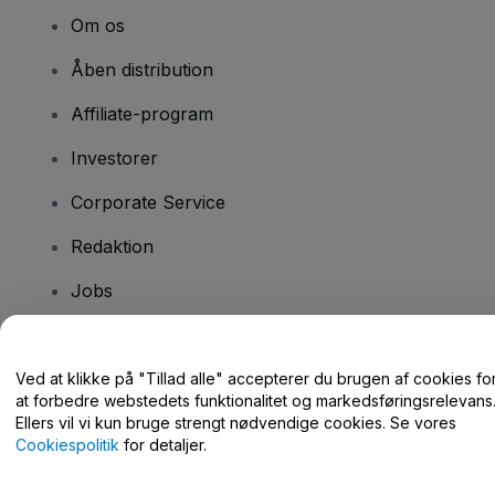
Om os
Åben distribution
Affiliate-program
Investorer
Corporate Service
Redaktion
Jobs
Har du spørgsmål?
Ved at klikke på "Tillad alle" accepterer du brugen af cookies fo
at forbedre webstedets funktionalitet og markedsføringsrelevans
Hjælpecenter / Kontakt os
Ellers vil vi kun bruge strengt nødvendige cookies. Se vores
Cookiespolitik
for detaljer.