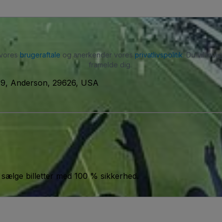
 vores
brugeraftale
og anerkender vores
privatlivspolitik
. Du vil mu
framelde dig.
29, Anderson, 29626, USA
 sælge billetter med 100 % sikkerhed.