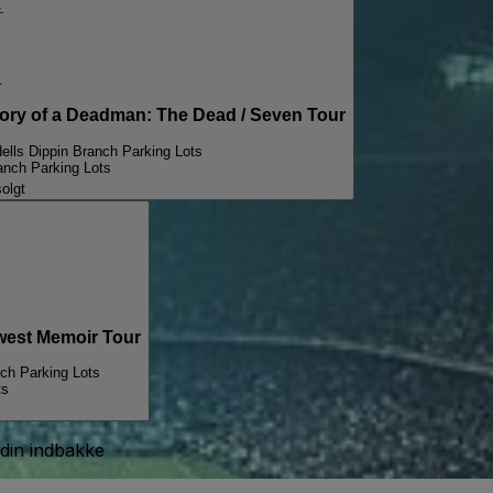
.
.
y of a Deadman: The Dead / Seven Tour
lls Dippin Branch Parking Lots
anch Parking Lots
olgt
est Memoir Tour
ch Parking Lots
ts
 din indbakke