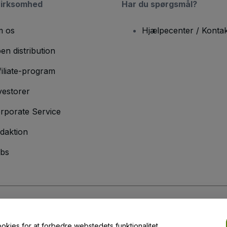
virksomhed
Har du spørgsmål?
 os
Hjælpecenter / Kontak
en distribution
filiate-program
vestorer
rporate Service
daktion
bs
er
og
Privatlivspolitik
og
Cookiepolitik
og
Privatlivspolitik for mobil
ookies for at forbedre webstedets funktionalitet