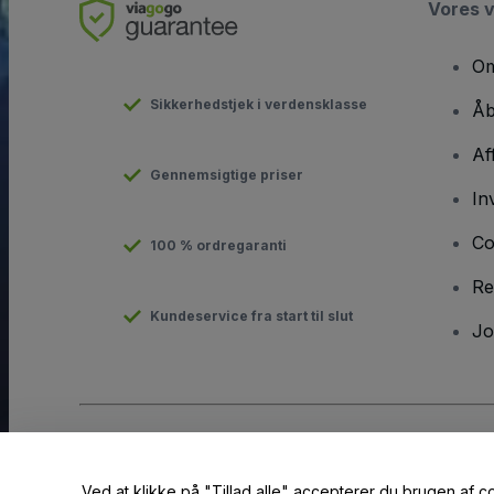
Vores 
Om
Sikkerhedstjek i verdensklasse
Åb
Af
Gennemsigtige priser
In
Co
100 % ordregaranti
Re
Kundeservice fra start til slut
Jo
Copyright © viagogo GmbH 2026
Virksomhedsdetaljer
Brug af denne hjemmeside udgør accept af
Vilkår og Betingels
Ved at klikke på "Tillad alle" accepterer du brugen af c