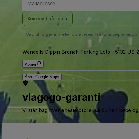
adresse
Kom med på listen
Ved at logge ind eller oprette en konto accepterer du
Wendells Dippin Branch Parking Lots
-
5132 US-
Kopier
Åbn i Google Maps
viagogo-garanti
Vi står bag hver eneste ordre, så du kan købe og