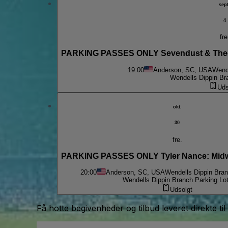
sept
4
fre
PARKING PASSES ONLY Sevendust & Theor
19:00
Anderson, SC, USA
Wende
Wendells Dippin Br
Uds
okt.
30
fre.
PARKING PASSES ONLY Tyler Nance: Midw
20:00
Anderson, SC, USA
Wendells Dippin Bran
Wendells Dippin Branch Parking Lo
Udsolgt
Få hotte begivenheder og tilbud leveret direkte til
Email-