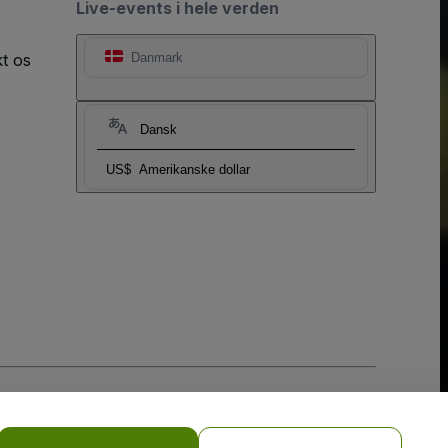
Live-events i hele verden
t os
Danmark
Dansk
US$
Amerikanske dollar