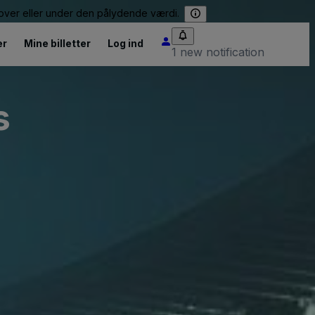
e over eller under den pålydende værdi.
er
Mine billetter
Log ind
1 new notification
s