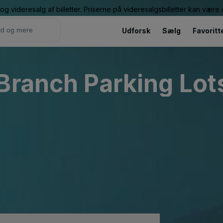
g videresalg af billetter. Priserne på videresalgsbilletter kan vær
Udforsk
Sælg
Favoritt
Branch Parking Lot