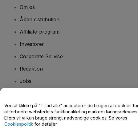
Om os
Åben distribution
Affiliate-program
Investorer
Corporate Service
Redaktion
Jobs
Har du spørgsmål?
Ved at klikke på "Tillad alle" accepterer du brugen af cookies fo
at forbedre webstedets funktionalitet og markedsføringsrelevans
Hjælpecenter / Kontakt os
Ellers vil vi kun bruge strengt nødvendige cookies. Se vores
Cookiespolitik
for detaljer.