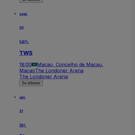
sept.
20
søn.
TWS
18:00
Macao, Concelho de Macau,
Macao
The Londoner Arena
The Londoner Arena
Se billetter
okt.
31
lør.