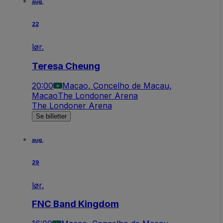
aug.
22
lør.
Teresa Cheung
20:00
Macao, Concelho de Macau,
Macao
The Londoner Arena
The Londoner Arena
Se billetter
aug.
29
lør.
FNC Band Kingdom