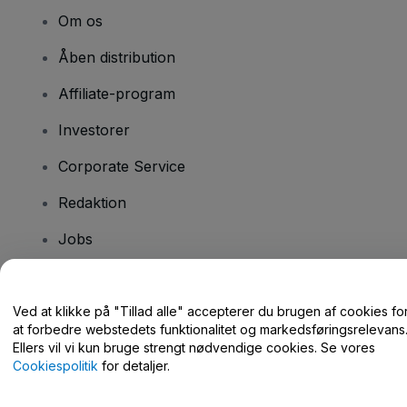
Om os
Åben distribution
Affiliate-program
Investorer
Corporate Service
Redaktion
Jobs
Har du spørgsmål?
Ved at klikke på "Tillad alle" accepterer du brugen af cookies fo
at forbedre webstedets funktionalitet og markedsføringsrelevans
Hjælpecenter / Kontakt os
Ellers vil vi kun bruge strengt nødvendige cookies. Se vores
Cookiespolitik
for detaljer.