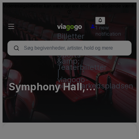
Videresalgsbilletter kan være dyrere end den pålydende værdi.
1 new
notification
Billetter
-
Koncert-,
Sports-
&amp;
Teaterbilletter
|
viagogo-
Symphony Hall,
billetmarkedspladsen
Changsha Concert Hall