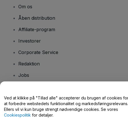
Om os
Åben distribution
Affiliate-program
Investorer
Corporate Service
Redaktion
Jobs
Har du spørgsmål?
Ved at klikke på "Tillad alle" accepterer du brugen af cookies fo
at forbedre webstedets funktionalitet og markedsføringsrelevans
Hjælpecenter / Kontakt os
Ellers vil vi kun bruge strengt nødvendige cookies. Se vores
Cookiespolitik
for detaljer.