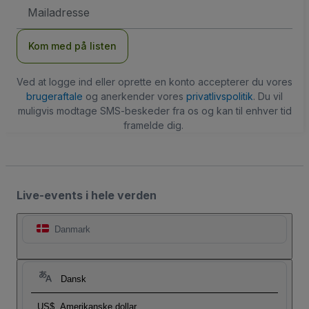
Email-
adresse
Kom med på listen
Ved at logge ind eller oprette en konto accepterer du vores
brugeraftale
og anerkender vores
privatlivspolitik
. Du vil
muligvis modtage SMS-beskeder fra os og kan til enhver tid
framelde dig.
Live-events i hele verden
Danmark
Dansk
US$
Amerikanske dollar