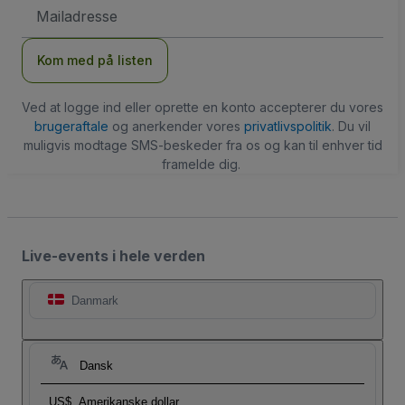
Email-
adresse
Kom med på listen
Ved at logge ind eller oprette en konto accepterer du vores
brugeraftale
og anerkender vores
privatlivspolitik
. Du vil
muligvis modtage SMS-beskeder fra os og kan til enhver tid
framelde dig.
Live-events i hele verden
Danmark
Dansk
US$
Amerikanske dollar