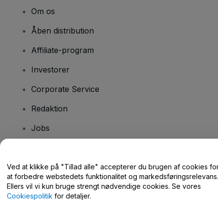
Om os
Åben distribution
Affiliate-program
Investorer
Corporate Service
Redaktion
Jobs
Har du spørgsmål?
Ved at klikke på "Tillad alle" accepterer du brugen af cookies fo
at forbedre webstedets funktionalitet og markedsføringsrelevans
Hjælpecenter / Kontakt os
Ellers vil vi kun bruge strengt nødvendige cookies. Se vores
Cookiespolitik
for detaljer.