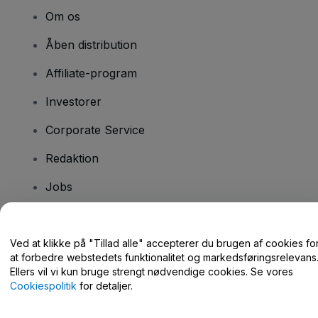
Om os
Åben distribution
Affiliate-program
Investorer
Corporate Service
Redaktion
Jobs
Har du spørgsmål?
Ved at klikke på "Tillad alle" accepterer du brugen af cookies fo
at forbedre webstedets funktionalitet og markedsføringsrelevans
Hjælpecenter / Kontakt os
Ellers vil vi kun bruge strengt nødvendige cookies. Se vores
Cookiespolitik
for detaljer.