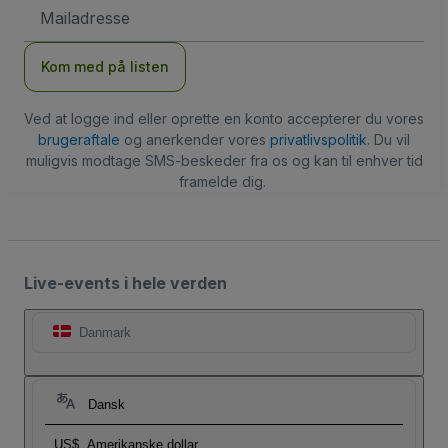
Email-
adresse
Kom med på listen
Ved at logge ind eller oprette en konto accepterer du vores
brugeraftale
og anerkender vores
privatlivspolitik
. Du vil
muligvis modtage SMS-beskeder fra os og kan til enhver tid
framelde dig.
Live-events i hele verden
Danmark
Dansk
US$
Amerikanske dollar