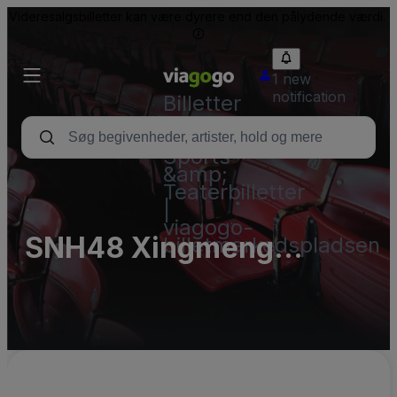
Videresalgsbilletter kan være dyrere end den pålydende værdi.
1 new
notification
Billetter
-
Koncert-,
Sports-
&amp;
Teaterbilletter
|
viagogo-
SNH48 Xingmeng
billetmarkedspladsen
Theater