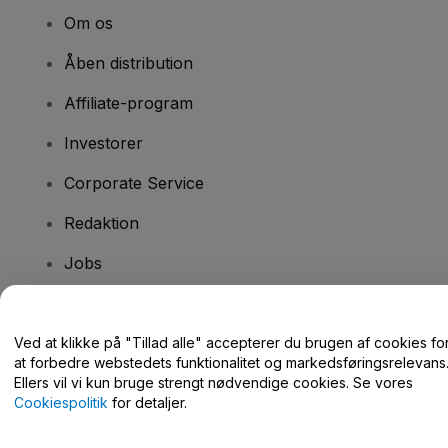
Om os
Åben distribution
Affiliate-program
Investorer
Corporate Service
Redaktion
Jobs
Har du spørgsmål?
Ved at klikke på "Tillad alle" accepterer du brugen af cookies fo
at forbedre webstedets funktionalitet og markedsføringsrelevans
Hjælpecenter / Kontakt os
Ellers vil vi kun bruge strengt nødvendige cookies. Se vores
Cookiespolitik
for detaljer.