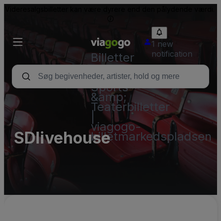
Videresalgsbilletter kan være dyrere end den pålydende værdi.
1 new
notification
Billetter
-
Koncert-,
Sports-
&amp;
Teaterbilletter
|
viagogo-
SDlivehouse
billetmarkedspladsen