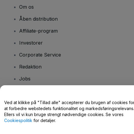
Om os
Åben distribution
Affiliate-program
Investorer
Corporate Service
Redaktion
Jobs
Har du spørgsmål?
Ved at klikke på "Tillad alle" accepterer du brugen af cookies fo
at forbedre webstedets funktionalitet og markedsføringsrelevans
Hjælpecenter / Kontakt os
Ellers vil vi kun bruge strengt nødvendige cookies. Se vores
Cookiespolitik
for detaljer.