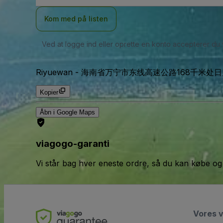
Kom med på listen
Ved at logge ind eller oprette en konto accepterer du
Riyuewan
-
海南省万宁市东线高速公路168千米处日月湾, Ha
Kopier
Åbn i Google Maps
viagogo-garanti
Vi står bag hver eneste ordre, så du kan købe og
Vores 