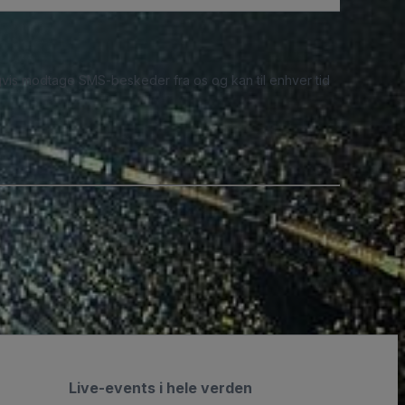
ligvis modtage SMS-beskeder fra os og kan til enhver tid
Live-events i hele verden