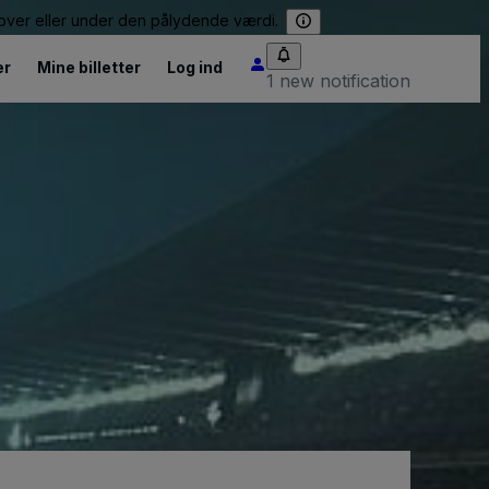
e over eller under den pålydende værdi.
er
Mine billetter
Log ind
1 new notification