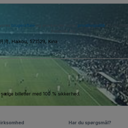
 vores
brugeraftale
og anerkender vores
privatlivspolitik
. Du vil mu
framelde dig.
ikou, 571529, Kina
 sælge billetter med 100 % sikkerhed.
virksomhed
Har du spørgsmål?