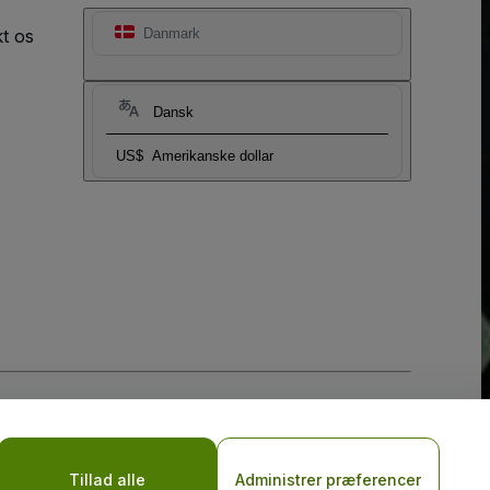
t os
Danmark
Dansk
US$
Amerikanske dollar
Tillad alle
Administrer præferencer