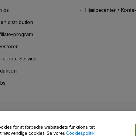
 os
Hjælpecenter / Kontak
en distribution
filiate-program
vestorer
rporate Service
daktion
bs
er
og
Privatlivspolitik
og
Cookiepolitik
og
Privatlivspolitik for mobil
ookies for at forbedre webstedets funktionalitet
engt nødvendige cookies. Se vores
Cookiespolitik