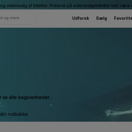
g videresalg af billetter. Priserne på videresalgsbilletter kan vær
Udforsk
Sælg
Favoritt
at se alle begivenheder.
 din indbakke