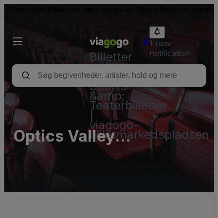
Videresalgsbilletter kan være dyrere end den pålydende værdi.
1 new
notification
Billetter
-
Koncert-,
Sports-
&amp;
Teaterbilletter
|
viagogo-
Optics Valley
billetmarkedspladsen
International Tennis
Center - Complex