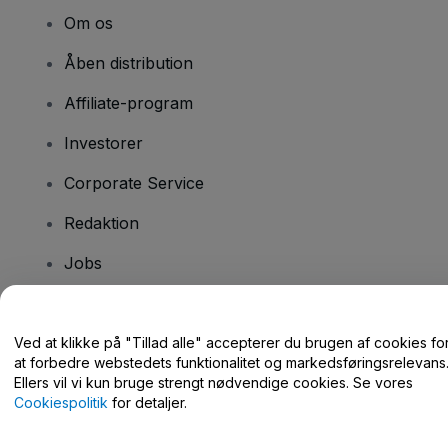
Om os
Åben distribution
Affiliate-program
Investorer
Corporate Service
Redaktion
Jobs
Har du spørgsmål?
Ved at klikke på "Tillad alle" accepterer du brugen af cookies fo
at forbedre webstedets funktionalitet og markedsføringsrelevans
Hjælpecenter / Kontakt os
Ellers vil vi kun bruge strengt nødvendige cookies. Se vores
Cookiespolitik
for detaljer.