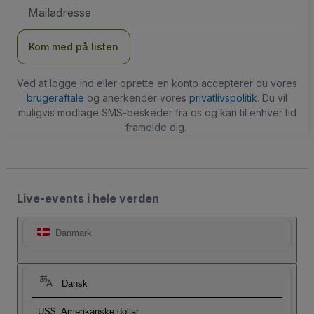
Email-
adresse
Kom med på listen
Ved at logge ind eller oprette en konto accepterer du vores
brugeraftale
og anerkender vores
privatlivspolitik
. Du vil
muligvis modtage SMS-beskeder fra os og kan til enhver tid
framelde dig.
Live-events i hele verden
Danmark
Dansk
US$
Amerikanske dollar