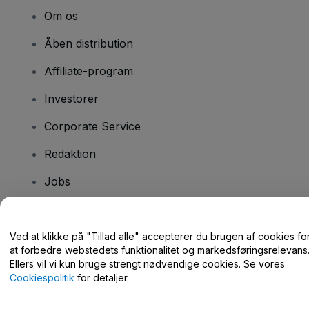
Om os
Åben distribution
Affiliate-program
Investorer
Corporate Service
Redaktion
Jobs
Har du spørgsmål?
Ved at klikke på "Tillad alle" accepterer du brugen af cookies fo
at forbedre webstedets funktionalitet og markedsføringsrelevans
Hjælpecenter / Kontakt os
Ellers vil vi kun bruge strengt nødvendige cookies. Se vores
Cookiespolitik
for detaljer.