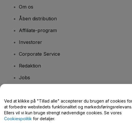
Om os
Åben distribution
Affiliate-program
Investorer
Corporate Service
Redaktion
Jobs
Har du spørgsmål?
Ved at klikke på "Tillad alle" accepterer du brugen af cookies fo
at forbedre webstedets funktionalitet og markedsføringsrelevans
Hjælpecenter / Kontakt os
Ellers vil vi kun bruge strengt nødvendige cookies. Se vores
Cookiespolitik
for detaljer.