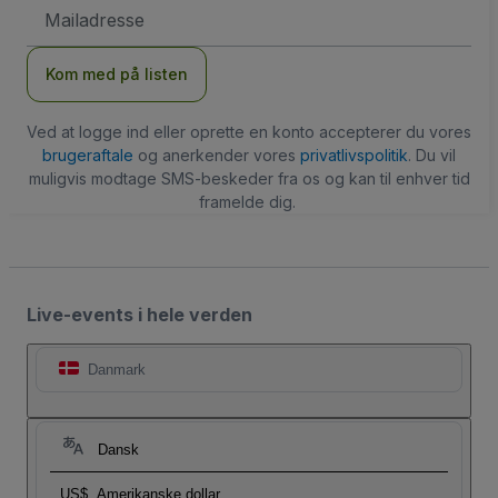
Email-
adresse
Kom med på listen
Ved at logge ind eller oprette en konto accepterer du vores
brugeraftale
og anerkender vores
privatlivspolitik
. Du vil
muligvis modtage SMS-beskeder fra os og kan til enhver tid
framelde dig.
Live-events i hele verden
Danmark
Dansk
US$
Amerikanske dollar