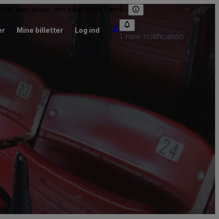
e over eller under den pålydende værdi.
er
Mine billetter
Log ind
1 new notification