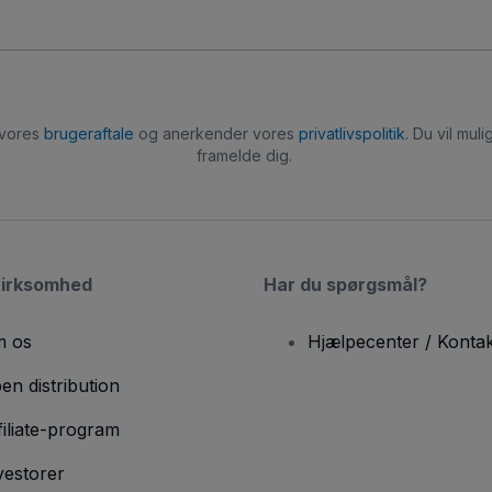
 vores
brugeraftale
og anerkender vores
privatlivspolitik
. Du vil mu
framelde dig.
virksomhed
Har du spørgsmål?
 os
Hjælpecenter / Kontak
en distribution
filiate-program
vestorer