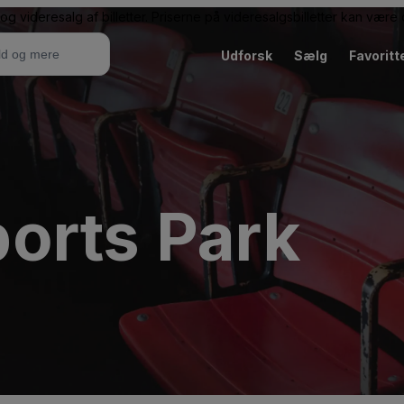
g videresalg af billetter. Priserne på videresalgsbilletter kan vær
Udforsk
Sælg
Favoritt
orts Park