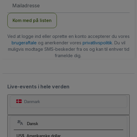
Email-
adresse
Kom med på listen
Ved at logge ind eller oprette en konto accepterer du vores
brugeraftale
og anerkender vores
privatlivspolitik
. Du vil
muligvis modtage SMS-beskeder fra os og kan til enhver tid
framelde dig.
Live-events i hele verden
Danmark
Dansk
US$
Amerikanske dollar