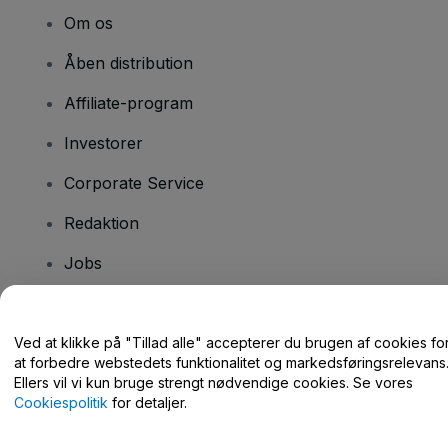
Om os
Åben distribution
Affiliate-program
Investorer
Corporate Service
Redaktion
Jobs
Har du spørgsmål?
Ved at klikke på "Tillad alle" accepterer du brugen af cookies fo
at forbedre webstedets funktionalitet og markedsføringsrelevans
Hjælpecenter / Kontakt os
Ellers vil vi kun bruge strengt nødvendige cookies. Se vores
Cookiespolitik
for detaljer.