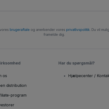
 vores
brugeraftale
og anerkender vores
privatlivspolitik
. Du vil mu
framelde dig.
virksomhed
Har du spørgsmål?
 os
Hjælpecenter / Kontak
en distribution
filiate-program
vestorer