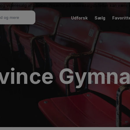
g videresalg af billetter. Priserne på videresalgsbilletter kan vær
Udforsk
Sælg
Favoritt
ovince Gymn