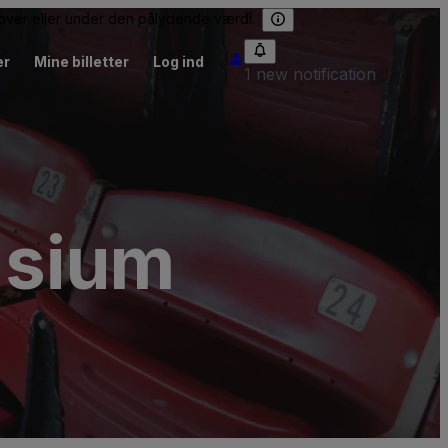
e over eller under den pålydende værdi.
er
Mine billetter
Log ind
1 new notification
asium