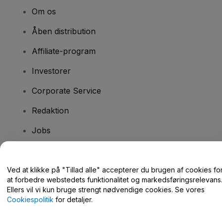
Om os
Åben distribution
Affiliate-program
Investorer
Corporate Service
Redaktion
Jobs
Har du spørgsmål?
Ved at klikke på "Tillad alle" accepterer du brugen af cookies fo
at forbedre webstedets funktionalitet og markedsføringsrelevans
Hjælpecenter / Kontakt os
Ellers vil vi kun bruge strengt nødvendige cookies. Se vores
Cookiespolitik
for detaljer.