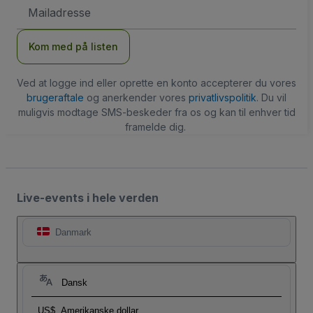
Email-
adresse
Kom med på listen
Ved at logge ind eller oprette en konto accepterer du vores
brugeraftale
og anerkender vores
privatlivspolitik
. Du vil
muligvis modtage SMS-beskeder fra os og kan til enhver tid
framelde dig.
Live-events i hele verden
Danmark
Dansk
US$
Amerikanske dollar