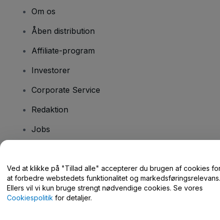
Om os
Åben distribution
Affiliate-program
Investorer
Corporate Service
Redaktion
Jobs
Har du spørgsmål?
Ved at klikke på "Tillad alle" accepterer du brugen af cookies fo
at forbedre webstedets funktionalitet og markedsføringsrelevans
Hjælpecenter / Kontakt os
Ellers vil vi kun bruge strengt nødvendige cookies. Se vores
Cookiespolitik
for detaljer.