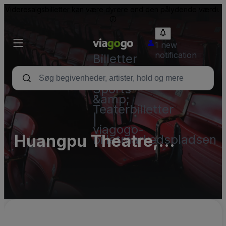
Videresalgsbilletter kan være dyrere end den pålydende værdi.
1 new
notification
Billetter
-
Koncert-,
Sports-
&amp;
Teaterbilletter
|
viagogo-
Huangpu Theatre,
billetmarkedspladsen
Middle Theatre