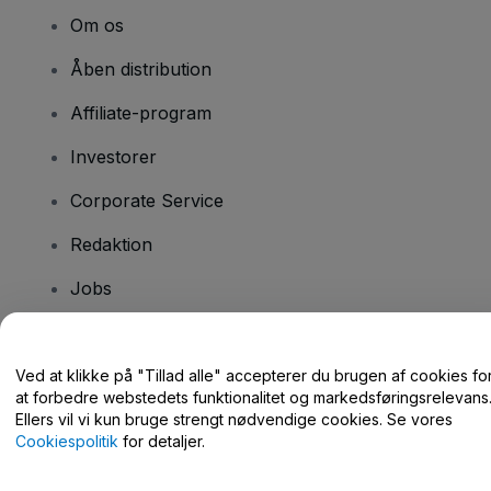
Om os
Åben distribution
Affiliate-program
Investorer
Corporate Service
Redaktion
Jobs
Har du spørgsmål?
Ved at klikke på "Tillad alle" accepterer du brugen af cookies fo
at forbedre webstedets funktionalitet og markedsføringsrelevans
Hjælpecenter / Kontakt os
Ellers vil vi kun bruge strengt nødvendige cookies. Se vores
Cookiespolitik
for detaljer.