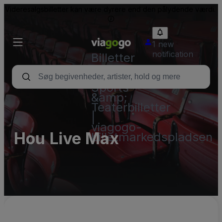
Videresalgsbilletter kan være dyrere end den pålydende værdi.
1 new
notification
Billetter
-
Koncert-,
Sports-
&amp;
Teaterbilletter
|
viagogo-
Hou Live Max
billetmarkedspladsen