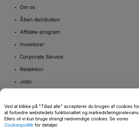
Om os
Åben distribution
Affiliate-program
Investorer
Corporate Service
Redaktion
Jobs
Har du spørgsmål?
Ved at klikke på "Tillad alle" accepterer du brugen af cookies fo
at forbedre webstedets funktionalitet og markedsføringsrelevans
Hjælpecenter / Kontakt os
Ellers vil vi kun bruge strengt nødvendige cookies. Se vores
Cookiespolitik
for detaljer.