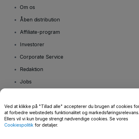
Om os
Åben distribution
Affiliate-program
Investorer
Corporate Service
Redaktion
Jobs
Har du spørgsmål?
Ved at klikke på "Tillad alle" accepterer du brugen af cookies fo
at forbedre webstedets funktionalitet og markedsføringsrelevans
Hjælpecenter / Kontakt os
Ellers vil vi kun bruge strengt nødvendige cookies. Se vores
Cookiespolitik
for detaljer.