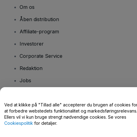
Om os
Åben distribution
Affiliate-program
Investorer
Corporate Service
Redaktion
Jobs
Har du spørgsmål?
Ved at klikke på "Tillad alle" accepterer du brugen af cookies fo
at forbedre webstedets funktionalitet og markedsføringsrelevans
Hjælpecenter / Kontakt os
Ellers vil vi kun bruge strengt nødvendige cookies. Se vores
Cookiespolitik
for detaljer.