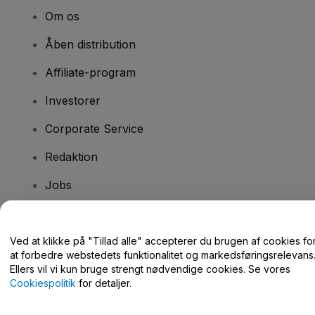
Om os
Åben distribution
Affiliate-program
Investorer
Corporate Service
Redaktion
Jobs
Har du spørgsmål?
Ved at klikke på "Tillad alle" accepterer du brugen af cookies fo
at forbedre webstedets funktionalitet og markedsføringsrelevans
Hjælpecenter / Kontakt os
Ellers vil vi kun bruge strengt nødvendige cookies. Se vores
Cookiespolitik
for detaljer.