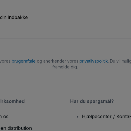
 din indbakke
 vores
brugeraftale
og anerkender vores
privatlivspolitik
. Du vil mu
framelde dig.
virksomhed
Har du spørgsmål?
 os
Hjælpecenter / Kontak
en distribution