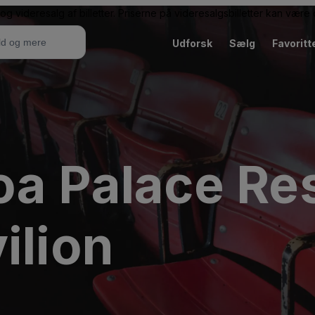
g videresalg af billetter. Priserne på videresalgsbilletter kan vær
Udforsk
Sælg
Favoritt
oa Palace Re
ilion