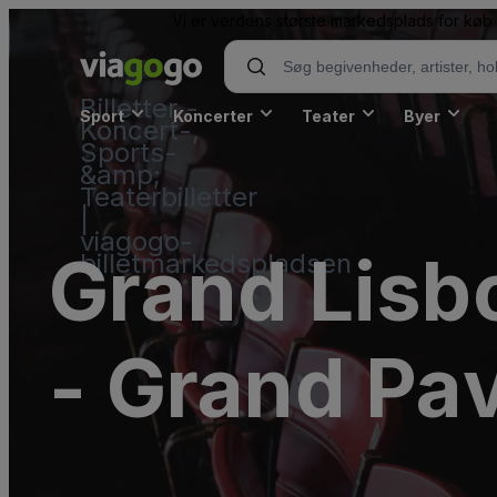
Vi er verdens største markedsplads for køb o
Billetter -
Sport
Koncerter
Teater
Byer
Koncert-,
Sports-
&amp;
Teaterbilletter
|
viagogo-
Grand Lisb
billetmarkedspladsen
- Grand Pav