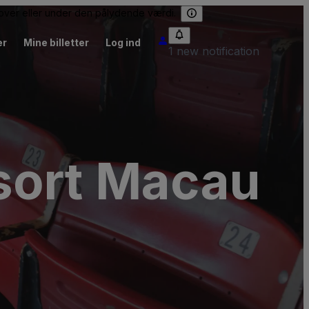
e over eller under den pålydende værdi.
er
Mine billetter
Log ind
1 new notification
sort Macau