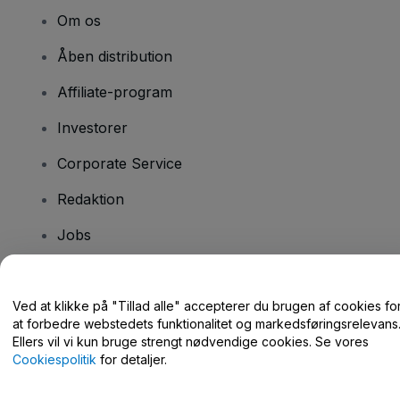
Om os
Åben distribution
Affiliate-program
Investorer
Corporate Service
Redaktion
Jobs
Har du spørgsmål?
Ved at klikke på "Tillad alle" accepterer du brugen af cookies fo
at forbedre webstedets funktionalitet og markedsføringsrelevans
Hjælpecenter / Kontakt os
Ellers vil vi kun bruge strengt nødvendige cookies. Se vores
Cookiespolitik
for detaljer.