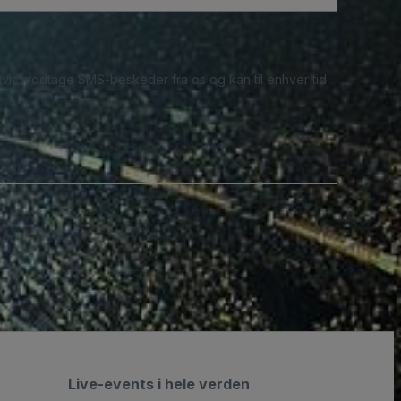
ligvis modtage SMS-beskeder fra os og kan til enhver tid
Live-events i hele verden