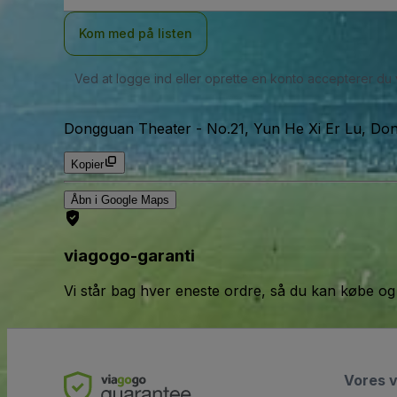
Kom med på listen
Ved at logge ind eller oprette en konto accepterer du
Dongguan Theater
-
No.21, Yun He Xi Er Lu, Do
Kopier
Åbn i Google Maps
viagogo-garanti
Vi står bag hver eneste ordre, så du kan købe og
Vores 