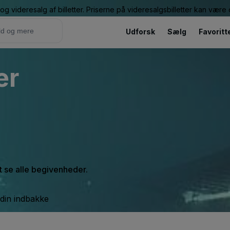
g videresalg af billetter. Priserne på videresalgsbilletter kan vær
Udforsk
Sælg
Favoritt
er
at se alle begivenheder.
 din indbakke