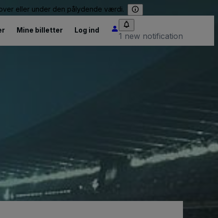
e over eller under den pålydende værdi.
er
Mine billetter
Log ind
1 new notification