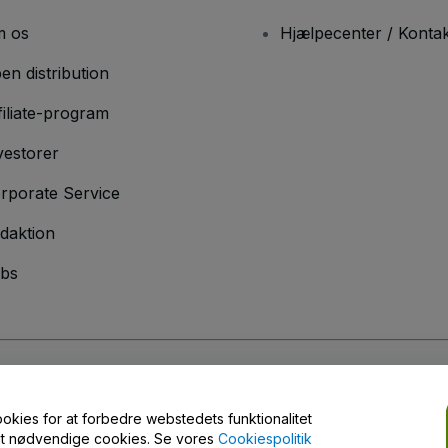
 os
Hjælpecenter / Kontak
en distribution
filiate-program
vestorer
rporate Service
daktion
bs
er
og
Privatlivspolitik
og
Cookiepolitik
og
Privatlivspolitik for mobil
ookies for at forbedre webstedets funktionalitet
engt nødvendige cookies. Se vores
Cookiespolitik