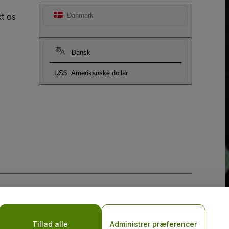
t os
Danmark
Dansk
US$
Amerikanske dollar
Tillad alle
Administrer præferencer