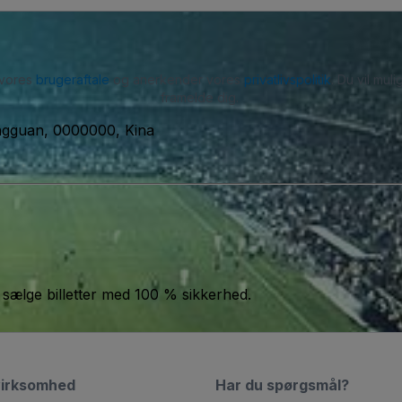
 vores
brugeraftale
og anerkender vores
privatlivspolitik
. Du vil mu
framelde dig.
ngguan, 0000000, Kina
 sælge billetter med 100 % sikkerhed.
virksomhed
Har du spørgsmål?