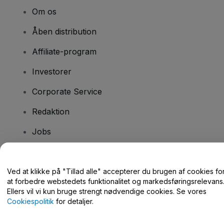
Om os
Åben distribution
Affiliate-program
Investorer
Corporate Service
Redaktion
Jobs
Har du spørgsmål?
Ved at klikke på "Tillad alle" accepterer du brugen af cookies fo
at forbedre webstedets funktionalitet og markedsføringsrelevans
Hjælpecenter / Kontakt os
Ellers vil vi kun bruge strengt nødvendige cookies. Se vores
Cookiespolitik
for detaljer.