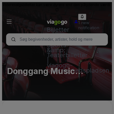
Videresalgsbilletter kan være dyrere end den pålydende værdi.
1 new
notification
Billetter
-
Koncert-,
Sports-
&amp;
Teaterbilletter
|
viagogo-
Donggang Music
billetmarkedspladsen
Fountain Square