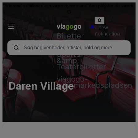
Videresalgsbilletter kan være dyrere end den pålydende værdi.
1 new
notification
Billetter
-
Koncert-,
Sports-
&amp;
Teaterbilletter
|
viagogo-
Daren Village
billetmarkedspladsen