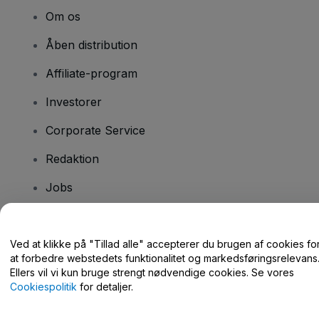
Om os
Åben distribution
Affiliate-program
Investorer
Corporate Service
Redaktion
Jobs
Har du spørgsmål?
Ved at klikke på "Tillad alle" accepterer du brugen af cookies fo
at forbedre webstedets funktionalitet og markedsføringsrelevans
Hjælpecenter / Kontakt os
Ellers vil vi kun bruge strengt nødvendige cookies. Se vores
Cookiespolitik
for detaljer.