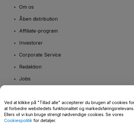
Om os
Åben distribution
Affiliate-program
Investorer
Corporate Service
Redaktion
Jobs
Har du spørgsmål?
Ved at klikke på "Tillad alle" accepterer du brugen af cookies fo
at forbedre webstedets funktionalitet og markedsføringsrelevans
Hjælpecenter / Kontakt os
Ellers vil vi kun bruge strengt nødvendige cookies. Se vores
Cookiespolitik
for detaljer.