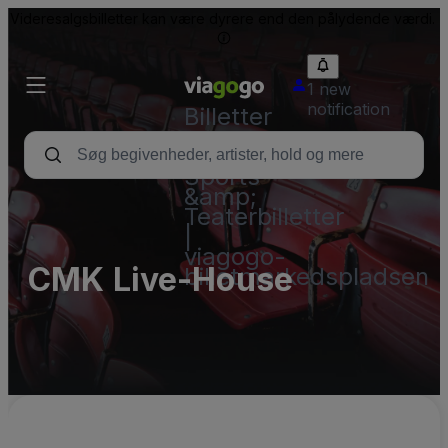
Videresalgsbilletter kan være dyrere end den pålydende værdi.
1 new
notification
Billetter
-
Koncert-,
Sports-
&amp;
Teaterbilletter
|
viagogo-
CMK Live-House
billetmarkedspladsen