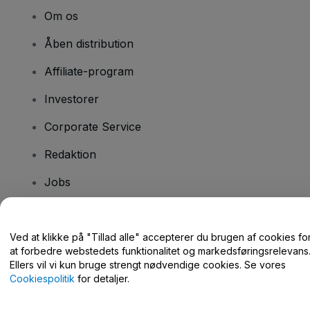
Om os
Åben distribution
Affiliate-program
Investorer
Corporate Service
Redaktion
Jobs
Har du spørgsmål?
Ved at klikke på "Tillad alle" accepterer du brugen af cookies fo
at forbedre webstedets funktionalitet og markedsføringsrelevans
Hjælpecenter / Kontakt os
Ellers vil vi kun bruge strengt nødvendige cookies. Se vores
Cookiespolitik
for detaljer.