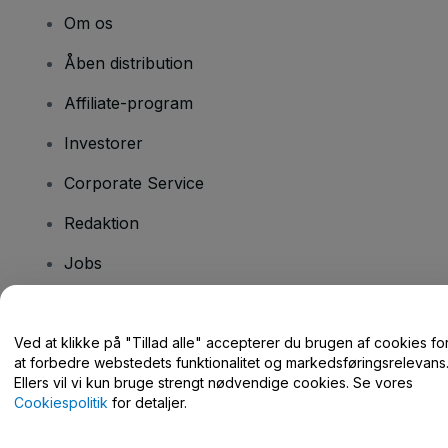
Om os
Åben distribution
Affiliate-program
Investorer
Corporate Service
Redaktion
Jobs
Har du spørgsmål?
Ved at klikke på "Tillad alle" accepterer du brugen af cookies fo
at forbedre webstedets funktionalitet og markedsføringsrelevans
Hjælpecenter / Kontakt os
Ellers vil vi kun bruge strengt nødvendige cookies. Se vores
Cookiespolitik
for detaljer.