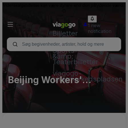
Videresalgsbilletter kan være dyrere end den pålydende værdi.
1 new
notification
Billetter
-
Koncert-,
Sports-
&amp;
Teaterbilletter
|
viagogo-
Beijing Workers'
billetmarkedspladsen
Gymnasium