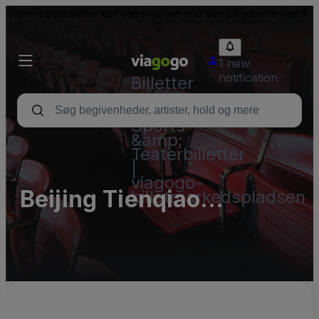
Videresalgsbilletter kan være dyrere end den pålydende værdi.
1 new
notification
Billetter
-
Koncert-,
Sports-
&amp;
Teaterbilletter
|
viagogo-
Beijing Tienqiao
billetmarkedspladsen
Performing Arts Center
Grand Theater