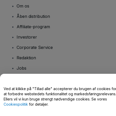
Om os
Åben distribution
Affiliate-program
Investorer
Corporate Service
Redaktion
Jobs
Har du spørgsmål?
Ved at klikke på "Tillad alle" accepterer du brugen af cookies fo
at forbedre webstedets funktionalitet og markedsføringsrelevans
Hjælpecenter / Kontakt os
Ellers vil vi kun bruge strengt nødvendige cookies. Se vores
Cookiespolitik
for detaljer.