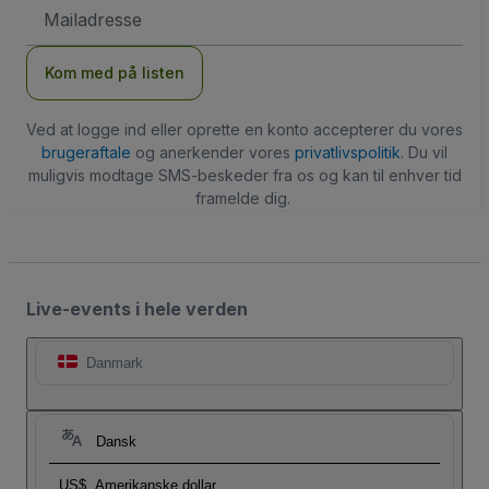
Email-
adresse
Kom med på listen
Ved at logge ind eller oprette en konto accepterer du vores
brugeraftale
og anerkender vores
privatlivspolitik
. Du vil
muligvis modtage SMS-beskeder fra os og kan til enhver tid
framelde dig.
Live-events i hele verden
Danmark
Dansk
US$
Amerikanske dollar