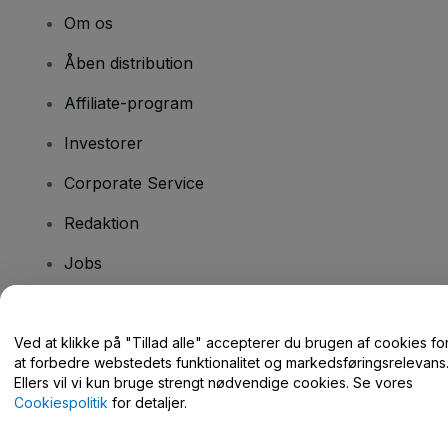
Om os
Åben distribution
Affiliate-program
Investorer
Corporate Service
Redaktion
Jobs
Har du spørgsmål?
Ved at klikke på "Tillad alle" accepterer du brugen af cookies fo
at forbedre webstedets funktionalitet og markedsføringsrelevans
Hjælpecenter / Kontakt os
Ellers vil vi kun bruge strengt nødvendige cookies. Se vores
Cookiespolitik
for detaljer.