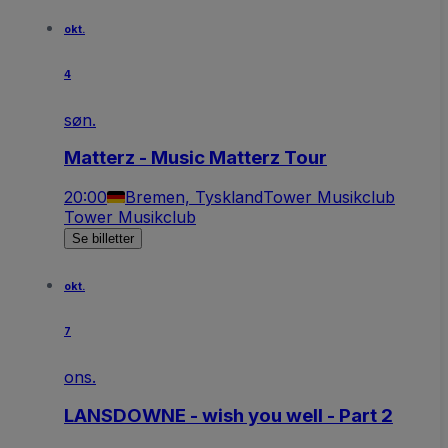
okt.
4
søn.
Matterz - Music Matterz Tour
20:00
Bremen, Tyskland
Tower Musikclub
Tower Musikclub
Se billetter
okt.
7
ons.
LANSDOWNE - wish you well - Part 2