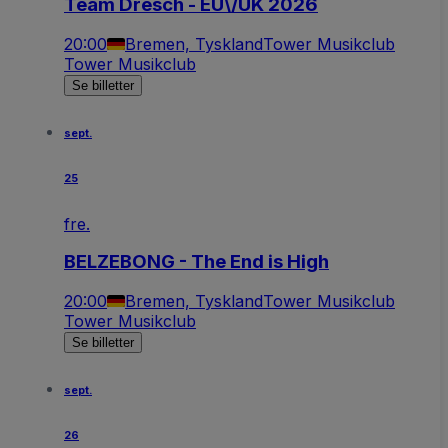
Team Dresch - EU\/UK 2026
20:00
Bremen, Tyskland
Tower Musikclub
Tower Musikclub
Se billetter
sept.
25
fre.
BELZEBONG - The End is High
20:00
Bremen, Tyskland
Tower Musikclub
Tower Musikclub
Se billetter
sept.
26