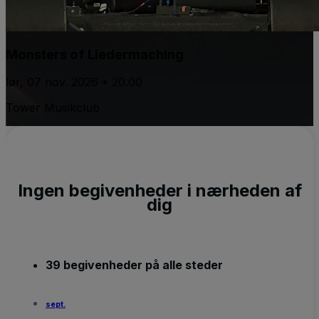
Monsters of Liedermaching
lør, 07 nov. 2026 • 20.00
Tower Musikclub
Ingen begivenheder i nærheden af
dig
39 begivenheder på alle steder
sept.