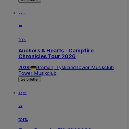
sept.
18
fre.
Anchors & Hearts - Campfire
Chronicles Tour 2026
20:00
Bremen, Tyskland
Tower Musikclub
Tower Musikclub
Se billetter
sept.
24
tors.