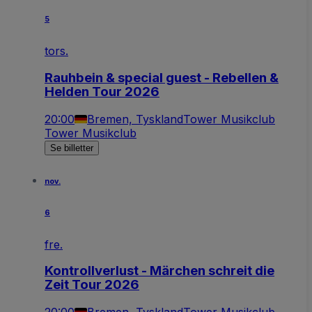
5
tors.
Rauhbein & special guest - Rebellen &
Helden Tour 2026
20:00
Bremen, Tyskland
Tower Musikclub
Tower Musikclub
Se billetter
nov.
6
fre.
Kontrollverlust - Märchen schreit die
Zeit Tour 2026