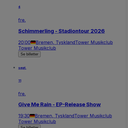
4
fre.
Schimmerling - Stadiontour 2026
20:00
Bremen, Tyskland
Tower Musikclub
Tower Musikclub
Se billetter
sept.
11
fre.
Give Me Rain - EP-Release Show
19:30
Bremen, Tyskland
Tower Musikclub
Tower Musikclub
Se billetter