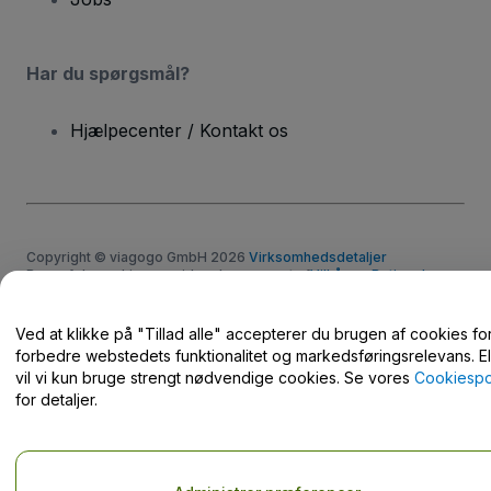
Har du spørgsmål?
Hjælpecenter / Kontakt os
Copyright © viagogo GmbH 2026
Virksomhedsdetaljer
Brug af denne hjemmeside udgør accept af
Vilkår og Betingelser
og
Privatlivspolitik
og
Cookiepolitik
og
Privatlivspolitik for mobil
Del ikke mine personlige oplysninger/dine privatlivsvalg.
Ved at klikke på "Tillad alle" accepterer du brugen af cookies for
forbedre webstedets funktionalitet og markedsføringsrelevans. El
vil vi kun bruge strengt nødvendige cookies. Se vores
Cookiespol
for detaljer.