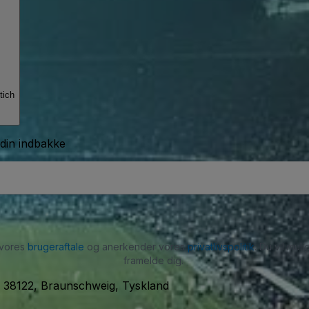
tich
 din indbakke
 vores
brugeraftale
og anerkender vores
privatlivspolitik
. Du vil mu
framelde dig.
c, 38122, Braunschweig, Tyskland