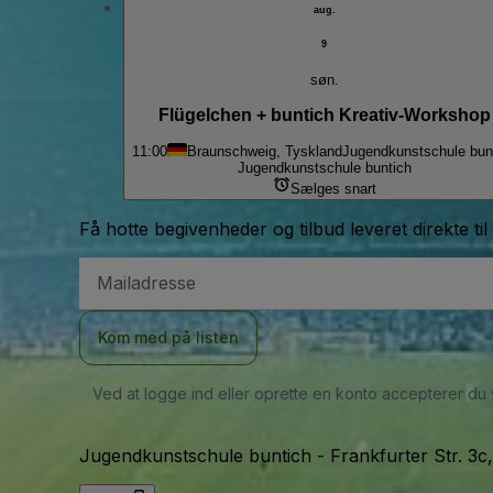
aug.
9
søn.
Flügelchen + buntich Kreativ-Workshop
11:00
Braunschweig, Tyskland
Jugendkunstschule bun
Jugendkunstschule buntich
Sælges snart
Få hotte begivenheder og tilbud leveret direkte til
Email-
adresse
Kom med på listen
Ved at logge ind eller oprette en konto accepterer du
Jugendkunstschule buntich
-
Frankfurter Str. 3