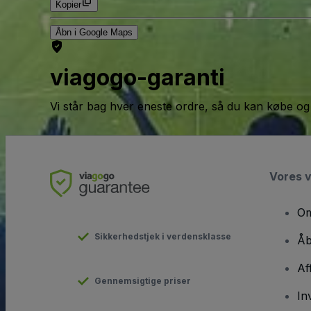
Kopier
Åbn i Google Maps
viagogo-garanti
Vi står bag hver eneste ordre, så du kan købe og
Vores 
Om
Sikkerhedstjek i verdensklasse
Åb
Af
Gennemsigtige priser
In