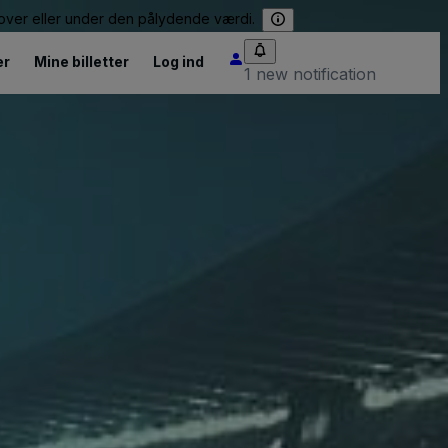
e over eller under den pålydende værdi.
er
Mine billetter
Log ind
1 new notification