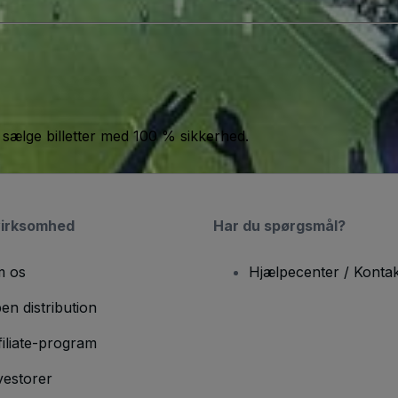
 sælge billetter med 100 % sikkerhed.
virksomhed
Har du spørgsmål?
 os
Hjælpecenter / Kontak
en distribution
filiate-program
vestorer