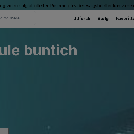
g videresalg af billetter. Priserne på videresalgsbilletter kan vær
Udforsk
Sælg
Favoritt
le buntich