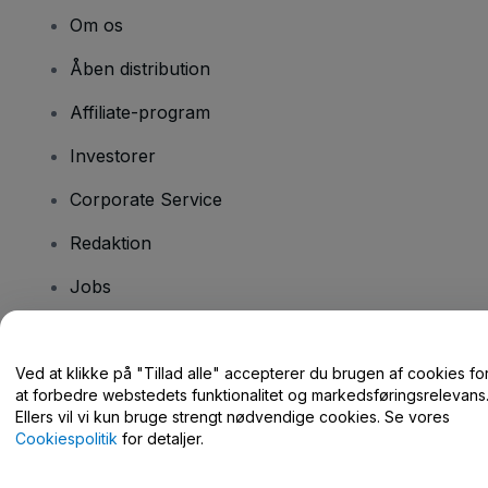
Om os
Åben distribution
Affiliate-program
Investorer
Corporate Service
Redaktion
Jobs
Har du spørgsmål?
Ved at klikke på "Tillad alle" accepterer du brugen af cookies fo
at forbedre webstedets funktionalitet og markedsføringsrelevans
Hjælpecenter / Kontakt os
Ellers vil vi kun bruge strengt nødvendige cookies. Se vores
Cookiespolitik
for detaljer.