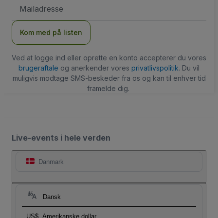
Email-
adresse
Kom med på listen
Ved at logge ind eller oprette en konto accepterer du vores
brugeraftale
og anerkender vores
privatlivspolitik
. Du vil
muligvis modtage SMS-beskeder fra os og kan til enhver tid
framelde dig.
Live-events i hele verden
Danmark
Dansk
US$
Amerikanske dollar