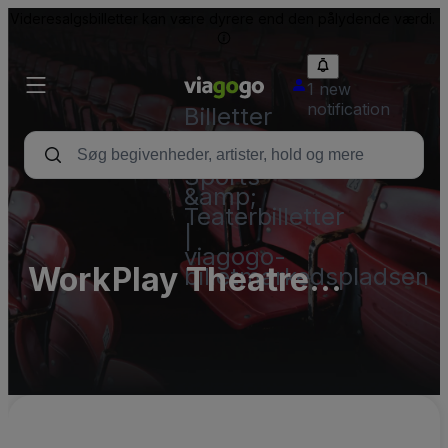
Videresalgsbilletter kan være dyrere end den pålydende værdi.
1 new
notification
Billetter
-
Koncert-,
Sports-
&amp;
Teaterbilletter
|
viagogo-
WorkPlay Theatre
billetmarkedspladsen
Parking Lots (InActive)