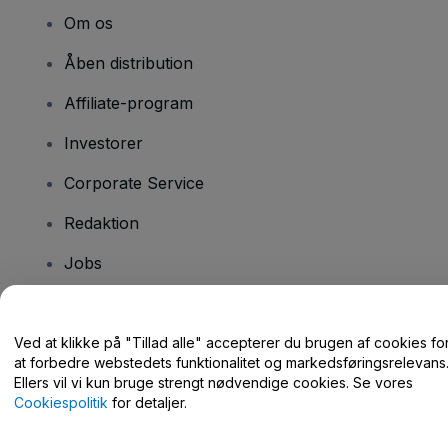
Om os
Åben distribution
Affiliate-program
Investorer
Corporate Service
Redaktion
Jobs
Har du spørgsmål?
Ved at klikke på "Tillad alle" accepterer du brugen af cookies fo
at forbedre webstedets funktionalitet og markedsføringsrelevans
Hjælpecenter / Kontakt os
Ellers vil vi kun bruge strengt nødvendige cookies. Se vores
Cookiespolitik
for detaljer.