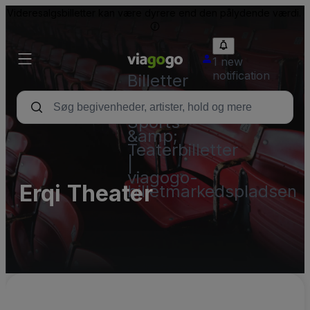
Videresalgsbilletter kan være dyrere end den pålydende værdi.
1 new
notification
Billetter
-
Koncert-,
Sports-
&amp;
Teaterbilletter
|
viagogo-
Erqi Theater
billetmarkedspladsen