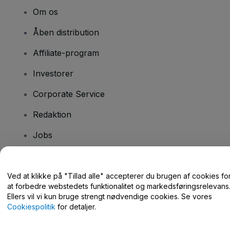
Om os
Åben distribution
Affiliate-program
Investorer
Corporate Service
Redaktion
Jobs
Har du spørgsmål?
Ved at klikke på "Tillad alle" accepterer du brugen af cookies fo
at forbedre webstedets funktionalitet og markedsføringsrelevans
Hjælpecenter / Kontakt os
Ellers vil vi kun bruge strengt nødvendige cookies. Se vores
Cookiespolitik
for detaljer.