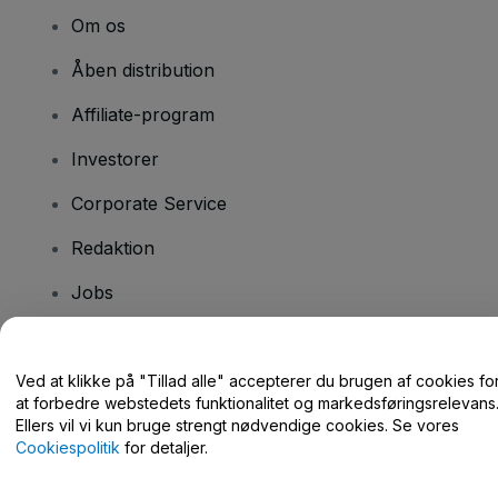
Om os
Åben distribution
Affiliate-program
Investorer
Corporate Service
Redaktion
Jobs
Har du spørgsmål?
Ved at klikke på "Tillad alle" accepterer du brugen af cookies fo
at forbedre webstedets funktionalitet og markedsføringsrelevans
Hjælpecenter / Kontakt os
Ellers vil vi kun bruge strengt nødvendige cookies. Se vores
Cookiespolitik
for detaljer.