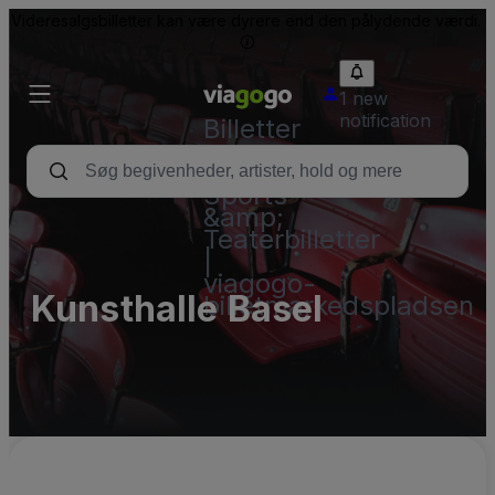
Videresalgsbilletter kan være dyrere end den pålydende værdi.
1 new
notification
Billetter
-
Koncert-,
Sports-
&amp;
Teaterbilletter
|
viagogo-
Kunsthalle Basel
billetmarkedspladsen