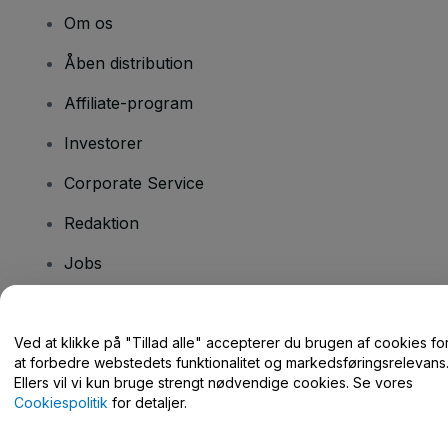
Om os
Åben distribution
Affiliate-program
Investorer
Corporate Service
Redaktion
Jobs
Har du spørgsmål?
Ved at klikke på "Tillad alle" accepterer du brugen af cookies fo
at forbedre webstedets funktionalitet og markedsføringsrelevans
Hjælpecenter / Kontakt os
Ellers vil vi kun bruge strengt nødvendige cookies. Se vores
Cookiespolitik
for detaljer.