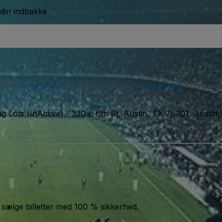
 din indbakke
 vores
brugeraftale
og anerkender vores
privatlivspolitik
. Du vil mu
framelde dig.
 Lots (InActive)
-
320 E 6th St, Austin, TX 78701, Austin
 sælge billetter med 100 % sikkerhed.