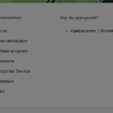
virksomhed
Har du spørgsmål?
 os
Hjælpecenter / Kontak
en distribution
filiate-program
vestorer
rporate Service
daktion
bs