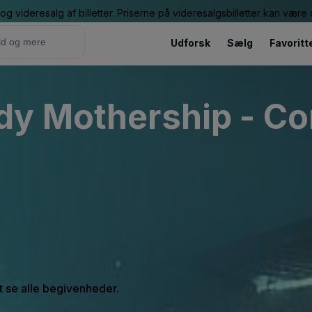
g videresalg af billetter. Priserne på videresalgsbilletter kan vær
Udforsk
Sælg
Favoritt
dy Mothership - Co
at se alle begivenheder.