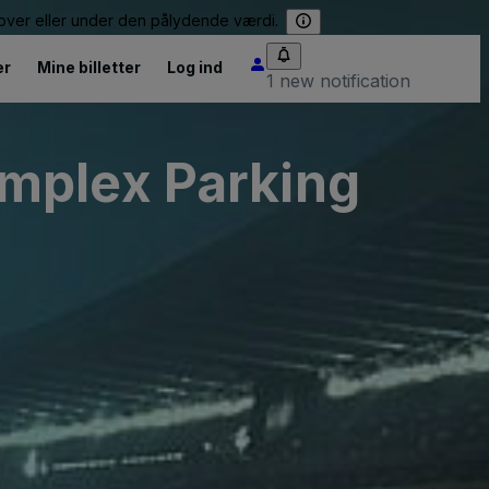
e over eller under den pålydende værdi.
er
Mine billetter
Log ind
1 new notification
mplex Parking