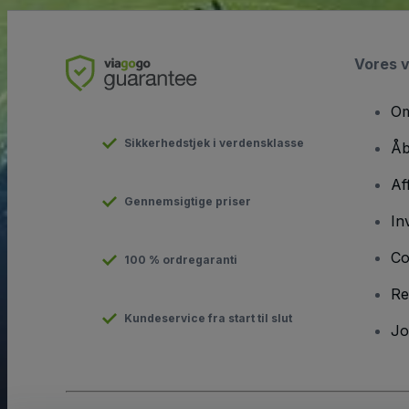
Vores 
Om
Sikkerhedstjek i verdensklasse
Åb
Af
Gennemsigtige priser
In
Co
100 % ordregaranti
Re
Kundeservice fra start til slut
Jo