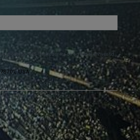
ligvis modtage SMS-beskeder fra os og kan til enhver tid
, 78701, USA